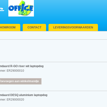
SHOWROOM
CONTACT
LEVERINGSVOORWAARDEN
ndaard R-GO riser wit laptopdog
mmer: ER29000010
Toevoegen aan winkelmandje
andaard DESQ aluminium laptopdog
mmer: ER29000020