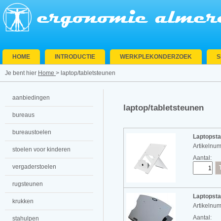
HOME
INTRODUCTIE
WERKPLEKONDERZOEK
Je bent hier
Home
>
laptop/tabletsteunen
aanbiedingen
laptop/tabletsteunen
bureaus
bureaustoelen
Laptopsta
Artikelnu
stoelen voor kinderen
Aantal:
vergaderstoelen
rugsteunen
Laptopst
krukken
Artikelnu
Aantal:
stahulpen