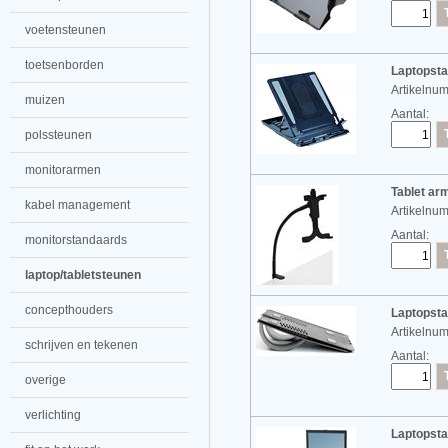
voetensteunen
toetsenborden
Laptopst
Artikelnu
muizen
Aantal:
polssteunen
monitorarmen
Tablet ar
kabel management
Artikelnu
Aantal:
monitorstandaards
laptop/tabletsteunen
concepthouders
Laptopsta
Artikelnu
schrijven en tekenen
Aantal:
overige
verlichting
Laptopsta