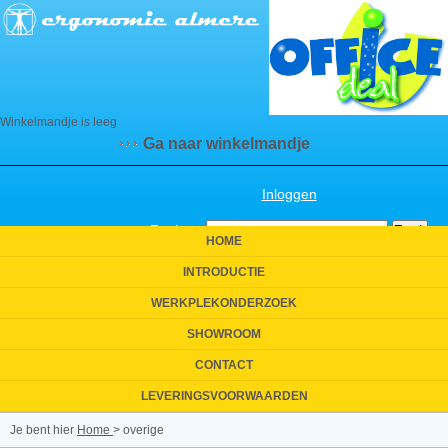
Winkelmandje is leeg
Ga naar winkelmandje
Inloggen
Zoeken:
HOME
INTRODUCTIE
WERKPLEKONDERZOEK
SHOWROOM
CONTACT
LEVERINGSVOORWAARDEN
Je bent hier
Home
>
overige