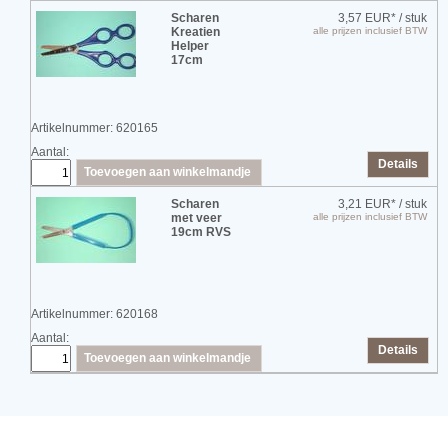
Scharen
3,57 EUR*
/ stuk
Kreatien
alle prijzen inclusief BTW
Helper
17cm
Artikelnummer: 620165
Aantal:
Details
Toevoegen aan winkelmandje
Scharen
3,21 EUR*
/ stuk
met veer
alle prijzen inclusief BTW
19cm RVS
Artikelnummer: 620168
Aantal:
Details
Toevoegen aan winkelmandje