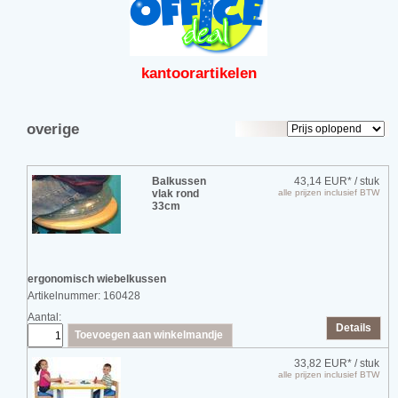
kantoor
artikelen
overige
Balkussen
43,14 EUR*
/ stuk
vlak rond
alle prijzen inclusief BTW
33cm
ergonomisch wiebelkussen
Artikelnummer: 160428
Aantal:
Details
Toevoegen aan winkelmandje
33,82 EUR*
/ stuk
alle prijzen inclusief BTW