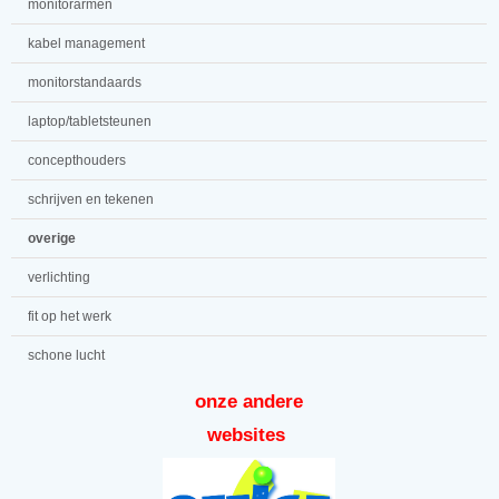
monitorarmen
kabel management
monitorstandaards
laptop/tabletsteunen
concepthouders
schrijven en tekenen
overige
verlichting
fit op het werk
schone lucht
onze andere
websites