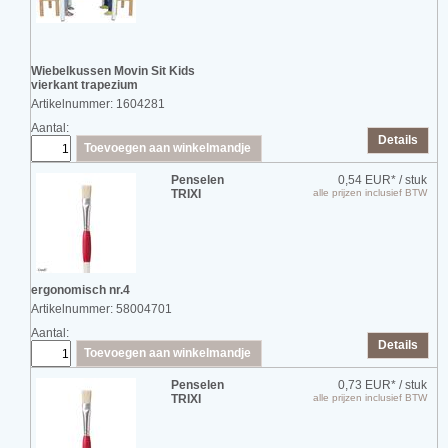
Wiebelkussen Movin Sit Kids
vierkant trapezium
Artikelnummer: 1604281
Aantal:
Details
Toevoegen aan winkelmandje
Penselen
0,54 EUR*
/ stuk
TRIXI
alle prijzen inclusief BTW
ergonomisch nr.4
Artikelnummer: 58004701
Aantal:
Details
Toevoegen aan winkelmandje
Penselen
0,73 EUR*
/ stuk
TRIXI
alle prijzen inclusief BTW