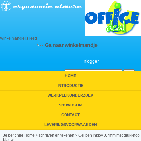
Winkelmandje is leeg
Ga naar winkelmandje
Inloggen
Zoeken:
HOME
INTRODUCTIE
WERKPLEKONDERZOEK
SHOWROOM
CONTACT
LEVERINGSVOORWAARDEN
Je bent hier
Home
>
schrijven en tekenen
>
Gel pen Inkjoy 0.7mm met drukknop
blauw