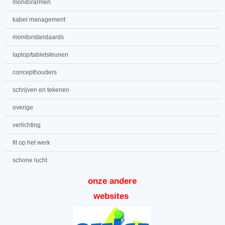
monitorarmen
kabel management
monitorstandaards
laptop/tabletsteunen
concepthouders
schrijven en tekenen
overige
verlichting
fit op het werk
schone lucht
onze andere
websites