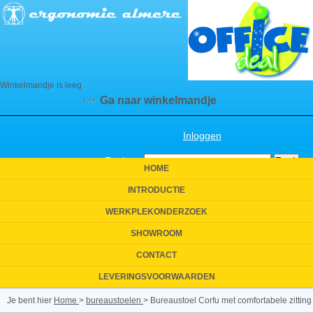
Winkelmandje is leeg
Ga naar winkelmandje
Inloggen
Zoeken:
HOME
INTRODUCTIE
WERKPLEKONDERZOEK
SHOWROOM
CONTACT
LEVERINGSVOORWAARDEN
Je bent hier
Home
>
bureaustoelen
>
Bureaustoel Corfu met comfortabele zitting