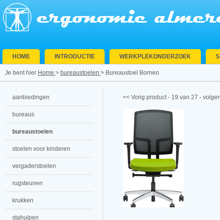
HOME
INTRODUCTIE
WERKPLEKONDERZOEK
Je bent hier
Home
>
bureaustoelen
>
Bureaustoel Borneo
aanbiedingen
<< Vorig product
- 19 van 27 -
volgen
bureaus
bureaustoelen
stoelen voor kinderen
vergaderstoelen
rugsteunen
krukken
stahulpen