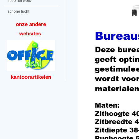
fit op het werk
schone lucht
onze andere
websites
kantoor
artikelen