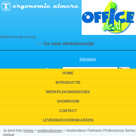
Winkelmandje is leeg
Ga naar winkelmandje
Inloggen
Zoeken:
HOME
INTRODUCTIE
WERKPLEKONDERZOEK
SHOWROOM
CONTACT
LEVERINGSVOORWAARDEN
Je bent hier
Home
>
voetensteunen
>
Voetensteun Fellowes Professional Series
metaal