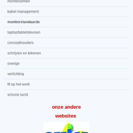
monitorarmen
kabel management
monitorstandaards
laptop/tabletsteunen
concepthouders
schrijven en tekenen
overige
verlichting
fit op het werk
schone lucht
onze andere
websites