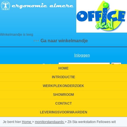
Winkelmandje is leeg
Ga naar winkelmandje
Inloggen
Zoeken:
HOME
INTRODUCTIE
WERKPLEKONDERZOEK
SHOWROOM
CONTACT
LEVERINGSVOORWAARDEN
Je bent hier
Home
>
monitorstandaards
>
Zit-Sta werkstation Fellowes wit